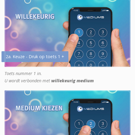
2a. Keuze - Druk op toets 1 +
Toets nummer 1 in.
U wordt verbonden met
willekeurig medium