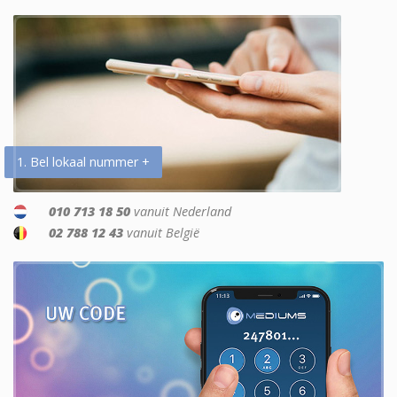
1. Bel lokaal nummer +
010 713 18 50
vanuit Nederland
02 788 12 43
vanuit België