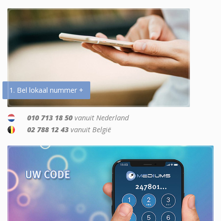
1. Bel lokaal nummer +
010 713 18 50
vanuit Nederland
02 788 12 43
vanuit België