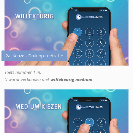
2a. Keuze - Druk op toets 1 +
Toets nummer 1 in.
U wordt verbonden met
willekeurig medium