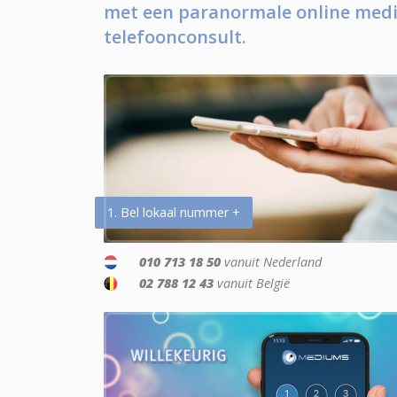
met een paranormale online medi
telefoonconsult.
1. Bel lokaal nummer +
010 713 18 50
vanuit Nederland
02 788 12 43
vanuit België