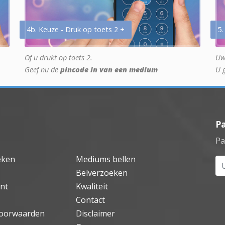
4b. Keuze - Druk op toets 2 +
5.
Of u drukt op toets 2.
Uw
Geef nu de
pincode in van een medium
U 
P
Pa
eken
Mediums bellen
Uw
Belverzoeken
nt
Kwaliteit
Contact
oorwaarden
Disclaimer