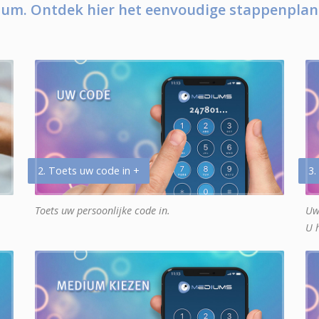
um. Ontdek hier het eenvoudige stappenplan
2. Toets uw code in +
3.
Toets uw persoonlijke code in.
Uw
U 