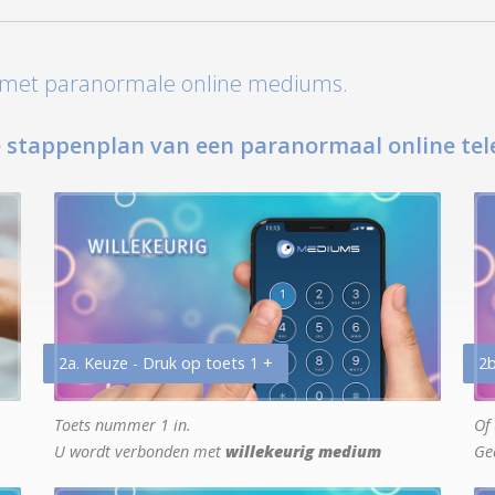
t met paranormale online mediums.
 stappenplan van een paranormaal online tel
2a. Keuze - Druk op toets 1 +
2b
Toets nummer 1 in.
Of 
U wordt verbonden met
willekeurig medium
Ge