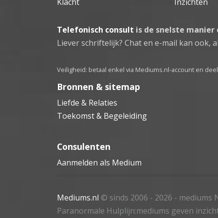
Klacht
Inzichten
Telefonisch consult
is de snelste manier
Liever schriftelijk? Chat en e-mail kan ook, al
Veiligheid: betaal enkel via Mediums.nl-account en de
Bronnen & sitemap
Liefde & Relaties
Toekomst & Begeleiding
Consulenten
Aanmelden als Medium
Mediums.nl
© sinds 2006 - 2026
- mediums N
Paranormale Hulplijn:mediums geven inzich