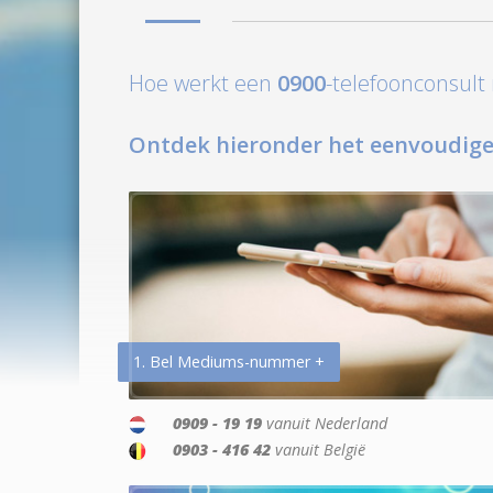
Hoe werkt een
0900
-telefoonconsul
Ontdek hieronder het eenvoudige
1. Bel Mediums-nummer +
0909 - 19 19
vanuit Nederland
0903 - 416 42
vanuit België