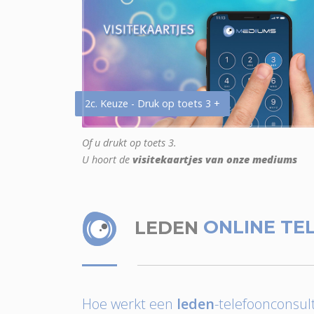
2c. Keuze - Druk op toets 3 +
Of u drukt op toets 3.
U hoort de
visitekaartjes van onze mediums
LEDEN
ONLINE TE
Hoe werkt een
leden
-telefoonconsult