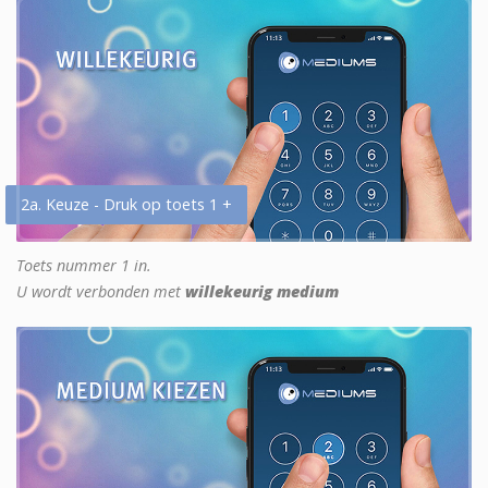
2a. Keuze - Druk op toets 1 +
Toets nummer 1 in.
U wordt verbonden met
willekeurig medium