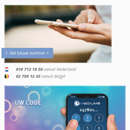
1. Bel lokaal nummer +
010 713 18 50
vanuit Nederland
02 788 12 43
vanuit België