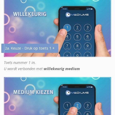
2a. Keuze - Druk op toets 1 +
Toets nummer 1 in.
U wordt verbonden met
willekeurig medium