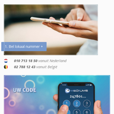
1. Bel lokaal nummer +
010 713 18 50
vanuit Nederland
02 788 12 43
vanuit België