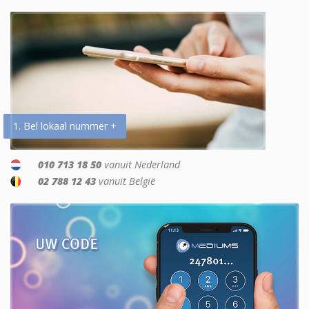
1. Bel lokaal nummer +
010 713 18 50
vanuit Nederland
02 788 12 43
vanuit België