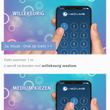
2a. Keuze - Druk op toets 1 +
Toets nummer 1 in.
U wordt verbonden met
willekeurig medium