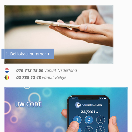
1. Bel lokaal nummer +
010 713 18 50
vanuit Nederland
02 788 12 43
vanuit België