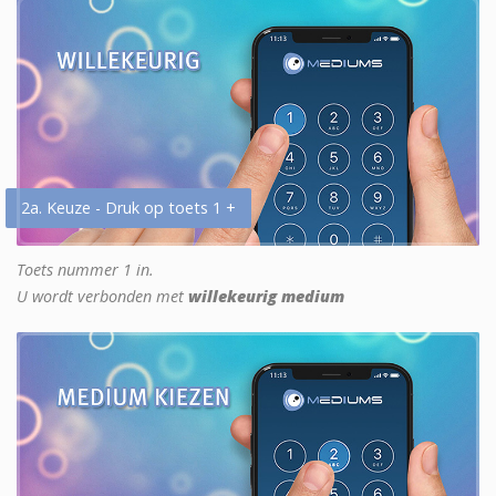
2a. Keuze - Druk op toets 1 +
Toets nummer 1 in.
U wordt verbonden met
willekeurig medium