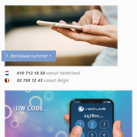
1. Bel lokaal nummer +
010 713 18 50
vanuit Nederland
02 788 12 43
vanuit België