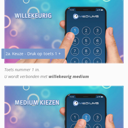
2a. Keuze - Druk op toets 1 +
Toets nummer 1 in.
U wordt verbonden met
willekeurig medium