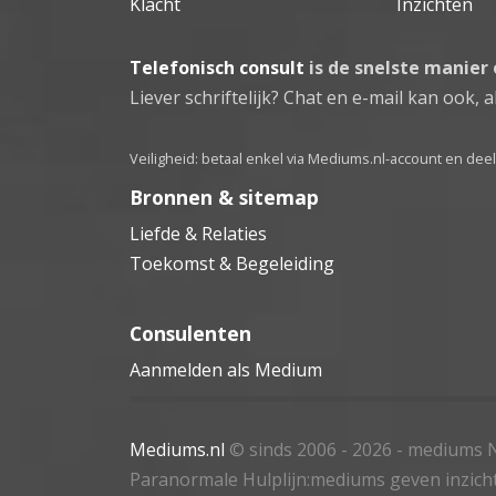
Klacht
Inzichten
Telefonisch consult
is de snelste manier
Liever schriftelijk? Chat en e-mail kan ook, al
Veiligheid: betaal enkel via Mediums.nl-account en de
Bronnen & sitemap
Liefde & Relaties
Toekomst & Begeleiding
Consulenten
Aanmelden als Medium
Mediums.nl
© sinds 2006 - 2026
- mediums N
Paranormale Hulplijn:mediums geven inzich