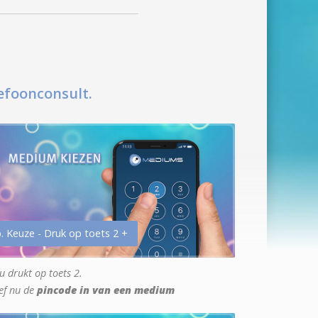
efoonconsult.
. Keuze - Druk op toets 2 +
u drukt op toets 2.
ef nu de
pincode in van een medium