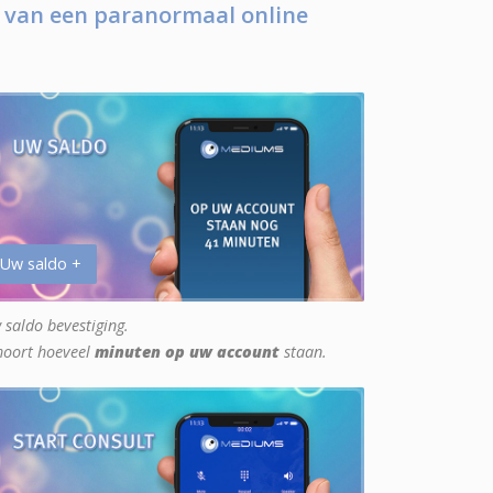
 van een paranormaal online
 Uw saldo +
 saldo bevestiging.
hoort hoeveel
minuten op uw account
staan.