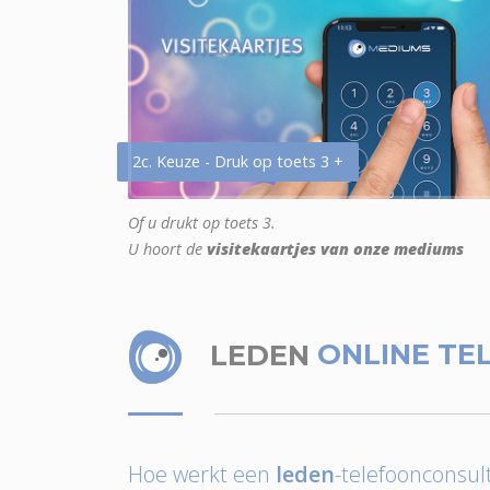
2c. Keuze - Druk op toets 3 +
Of u drukt op toets 3.
U hoort de
visitekaartjes van onze mediums
LEDEN
ONLINE TE
Hoe werkt een
leden
-telefoonconsult