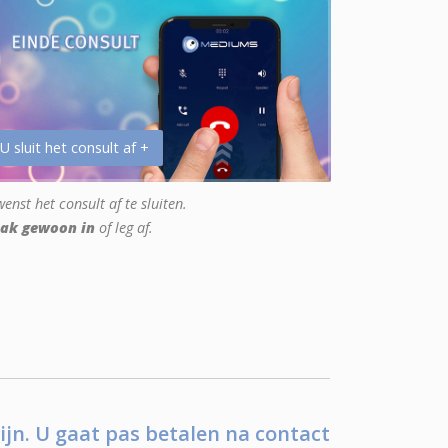
 U sluit het consult af +
enst het consult af te sluiten.
ak gewoon in
of leg af.
ijn. U gaat pas betalen na contact