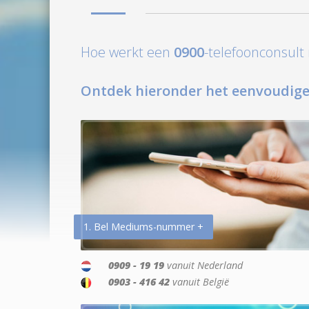
Hoe werkt een
0900
-telefoonconsul
Ontdek hieronder het eenvoudige
1. Bel Mediums-nummer +
0909 - 19 19
vanuit Nederland
0903 - 416 42
vanuit België