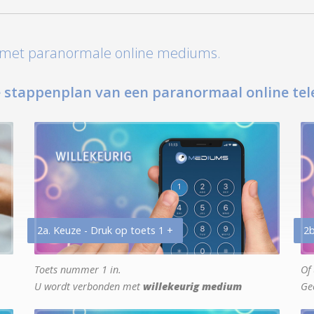
t met paranormale online mediums.
 stappenplan van een paranormaal online tel
2a. Keuze - Druk op toets 1 +
2b
Toets nummer 1 in.
Of 
U wordt verbonden met
willekeurig medium
Ge