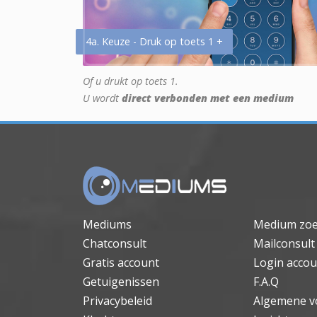
4a. Keuze - Druk op toets 1 +
Of u drukt op toets 1.
U wordt
direct verbonden met een medium
Mediums
Medium zo
Chatconsult
Mailconsult
Gratis account
Login accou
Getuigenissen
F.A.Q
Privacybeleid
Algemene v