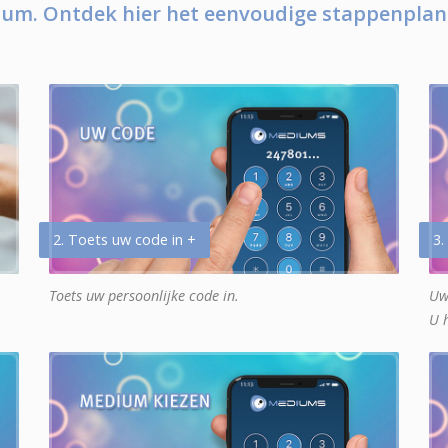
um. Ontdek hier het eenvoudige stappenplan
2. Toets uw code in +
3.
Toets uw persoonlijke code in.
Uw
U 