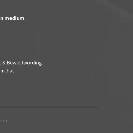
en medium
.
ht & Bewustwording
umchat
den