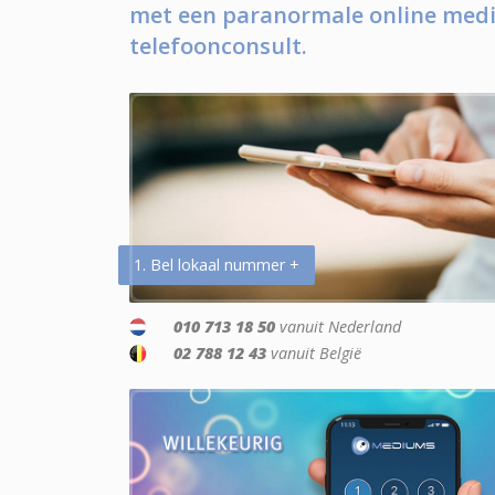
met een paranormale online medi
telefoonconsult.
1. Bel lokaal nummer +
010 713 18 50
vanuit Nederland
02 788 12 43
vanuit België