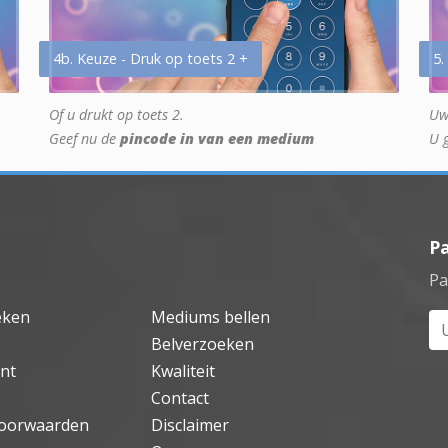
4b. Keuze - Druk op toets 2 +
5.
Of u drukt op toets 2.
Uw
Geef nu de
pincode in van een medium
U 
P
Pa
eken
Mediums bellen
Uw
Belverzoeken
nt
Kwaliteit
Contact
oorwaarden
Disclaimer