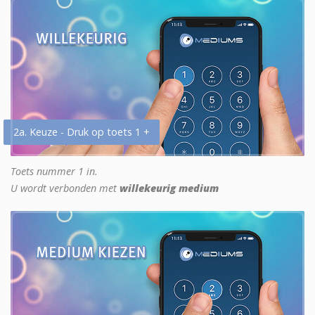
2a. Keuze - Druk op toets 1 +
Toets nummer 1 in.
U wordt verbonden met
willekeurig medium