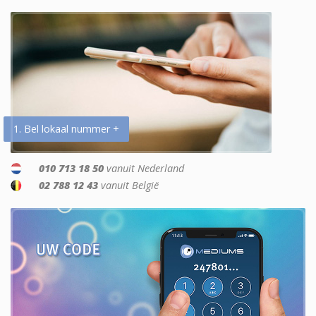
1. Bel lokaal nummer +
010 713 18 50
vanuit Nederland
02 788 12 43
vanuit België