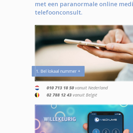
met een paranormale online medi
telefoonconsult.
1. Bel lokaal nummer +
010 713 18 50
vanuit Nederland
02 788 12 43
vanuit België