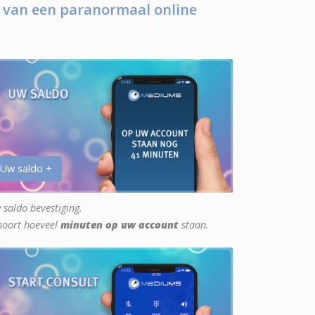
 van een paranormaal online
 Uw saldo +
 saldo bevestiging.
hoort hoeveel
minuten op uw account
staan.