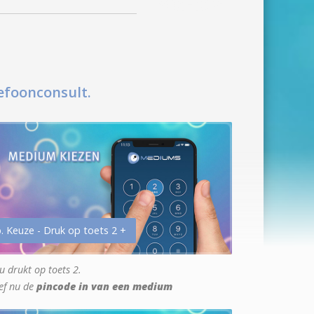
efoonconsult.
. Keuze - Druk op toets 2 +
u drukt op toets 2.
ef nu de
pincode in van een medium