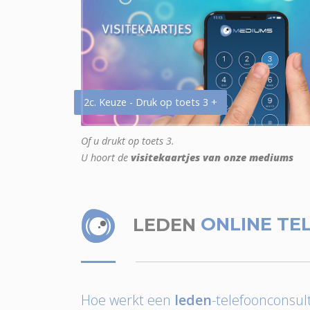
2c. Keuze - Druk op toets 3 +
Of u drukt op toets 3.
U hoort de
visitekaartjes van onze mediums
LEDEN
ONLINE TE
Hoe werkt een
leden
-telefoonconsult