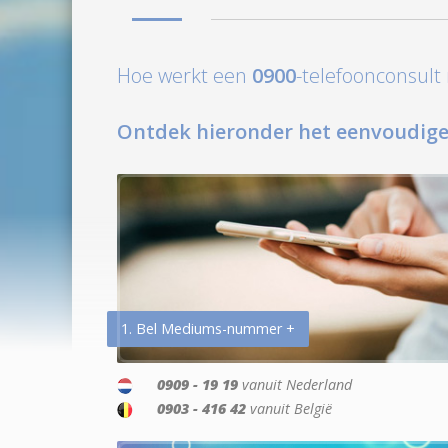
Hoe werkt een
0900
-telefoonconsul
Ontdek hieronder het eenvoudige
1. Bel Mediums-nummer +
0909 - 19 19
vanuit Nederland
0903 - 416 42
vanuit België