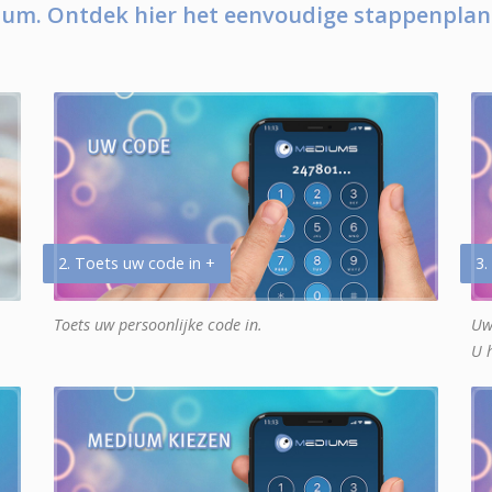
um. Ontdek hier het eenvoudige stappenplan
2. Toets uw code in +
3.
Toets uw persoonlijke code in.
Uw
U 