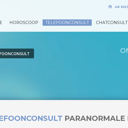
48 ME
E
HOROSCOOP
TELEFOONCONSULT
CHATCONSULT
O
EFOONCONSULT
LEFOONCONSULT
PARANORMALE 