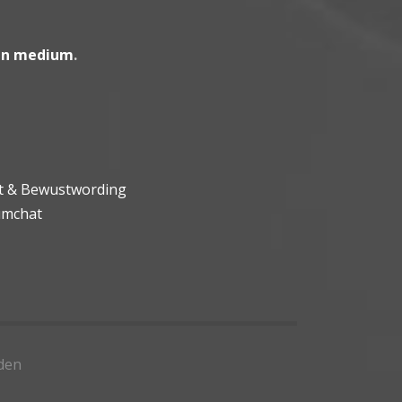
en medium
.
ht & Bewustwording
umchat
den