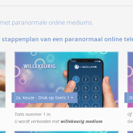
t met paranormale online mediums.
 stappenplan van een paranormaal online tel
2a. Keuze - Druk op toets 1 +
2b
Toets nummer 1 in.
Of 
U wordt verbonden met
willekeurig medium
Ge