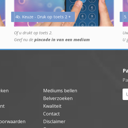
4b. Keuze - Druk op toets 2 +
5.
Of u drukt op toets 2.
Uw
Geef nu de
pincode in van een medium
U 
P
Pa
eken
Mediums bellen
Uw
Belverzoeken
nt
Kwaliteit
Contact
oorwaarden
Disclaimer