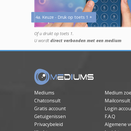
4a. Keuze - Druk op toets 1 +
Of u drukt op toets 1.
U wordt
direct verbonden met een medium
Mediums
Medium zo
Chatconsult
Mailconsult
Gratis account
Login accou
Getuigenissen
F.A.Q
Privacybeleid
Algemene v