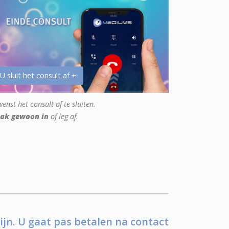
 U sluit het consult af +
enst het consult af te sluiten.
ak gewoon in
of leg af.
ijn. U gaat pas betalen na contact