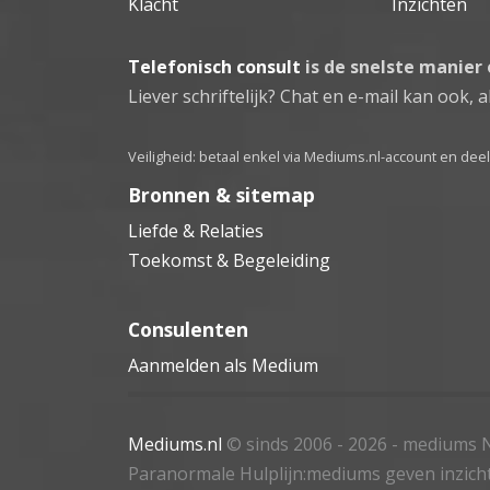
Klacht
Inzichten
Telefonisch consult
is de snelste manier
Liever schriftelijk? Chat en e-mail kan ook, al
Veiligheid: betaal enkel via Mediums.nl-account en de
Bronnen & sitemap
Liefde & Relaties
Toekomst & Begeleiding
Consulenten
Aanmelden als Medium
Mediums.nl
© sinds 2006 - 2026
- mediums N
Paranormale Hulplijn:mediums geven inzich