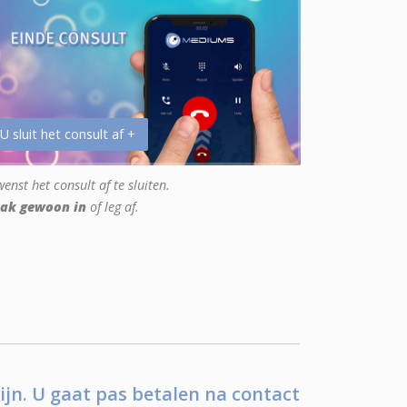
 U sluit het consult af +
enst het consult af te sluiten.
ak gewoon in
of leg af.
ijn. U gaat pas betalen na contact