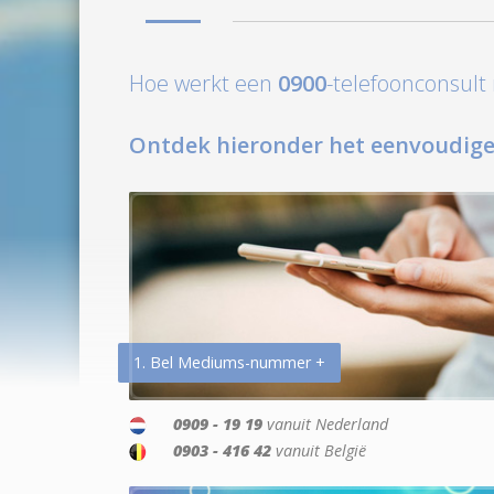
Hoe werkt een
0900
-telefoonconsul
Ontdek hieronder het eenvoudige
1. Bel Mediums-nummer +
0909 - 19 19
vanuit Nederland
0903 - 416 42
vanuit België