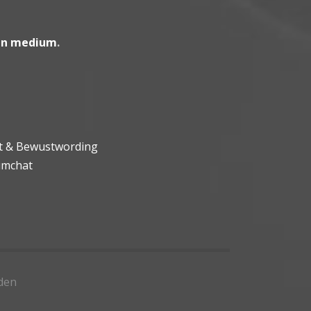
en medium
.
ht & Bewustwording
umchat
den