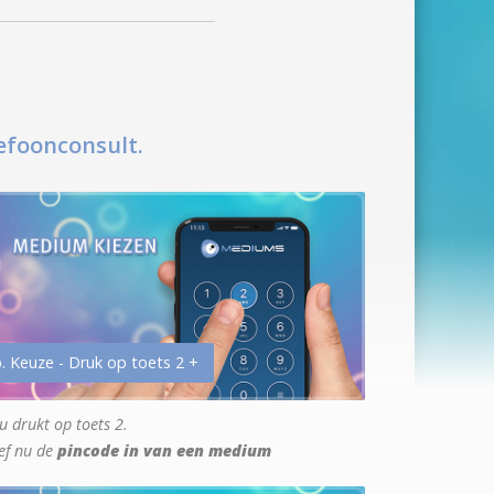
efoonconsult.
. Keuze - Druk op toets 2 +
u drukt op toets 2.
ef nu de
pincode in van een medium