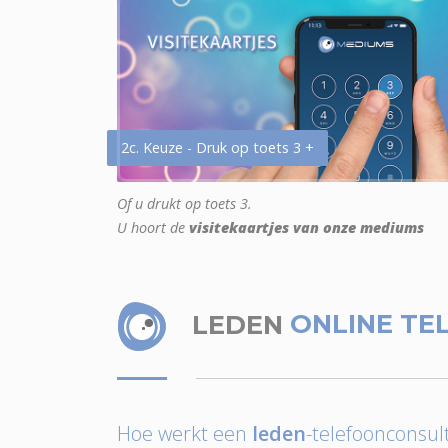
2c. Keuze - Druk op toets 3 +
Of u drukt op toets 3.
U hoort de
visitekaartjes van onze mediums
LEDEN
ONLINE TE
Hoe werkt een
leden
-telefoonconsult