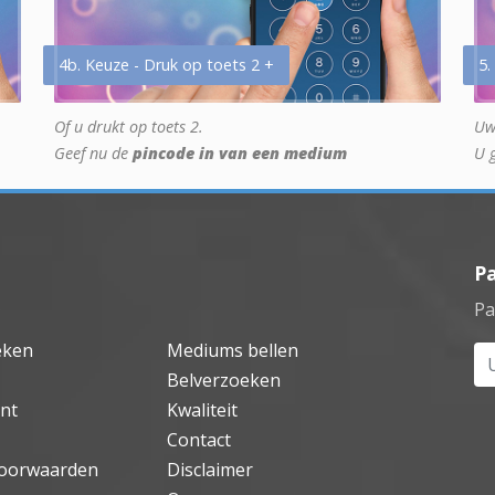
4b. Keuze - Druk op toets 2 +
5.
Of u drukt op toets 2.
Uw
Geef nu de
pincode in van een medium
U 
P
Pa
eken
Mediums bellen
Uw
Belverzoeken
nt
Kwaliteit
Contact
oorwaarden
Disclaimer