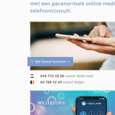
met een paranormale online medi
telefoonconsult.
1. Bel lokaal nummer +
010 713 18 50
vanuit Nederland
02 788 12 43
vanuit België