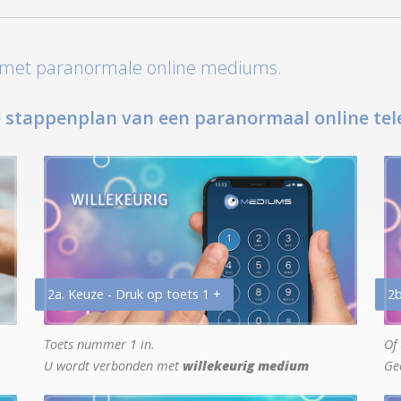
t met paranormale online mediums.
 stappenplan van een paranormaal online tel
2a. Keuze - Druk op toets 1 +
2b
Toets nummer 1 in.
Of 
U wordt verbonden met
willekeurig medium
Ge