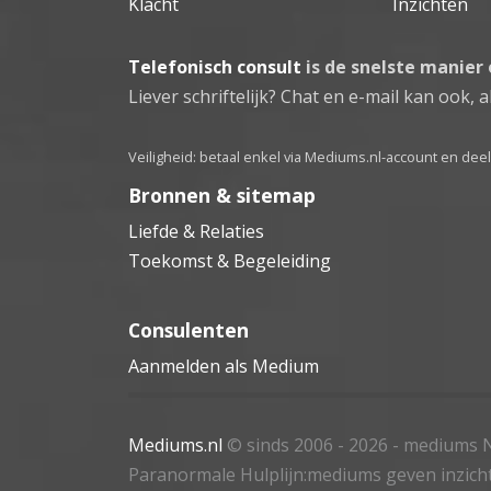
Klacht
Inzichten
Telefonisch consult
is de snelste manier
Liever schriftelijk? Chat en e-mail kan ook, al
Veiligheid: betaal enkel via Mediums.nl-account en de
Bronnen & sitemap
Liefde & Relaties
Toekomst & Begeleiding
Consulenten
Aanmelden als Medium
Mediums.nl
© sinds 2006 - 2026
- mediums N
Paranormale Hulplijn:mediums geven inzich