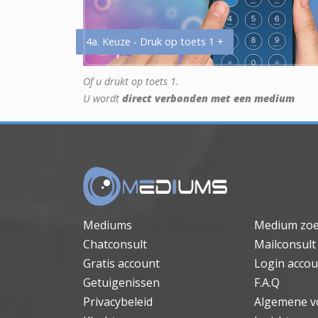
4a. Keuze - Druk op toets 1 +
Of u drukt op toets 1.
U wordt
direct verbonden met een medium
Mediums
Medium zo
Chatconsult
Mailconsult
Gratis account
Login accou
Getuigenissen
F.A.Q
Privacybeleid
Algemene v