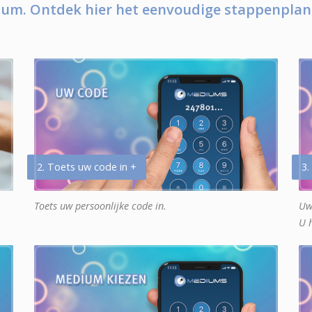
um. Ontdek hier het eenvoudige stappenplan
2. Toets uw code in +
3.
Toets uw persoonlijke code in.
Uw
U 