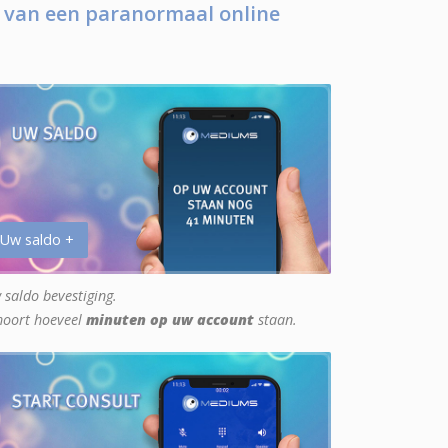
 van een paranormaal online
 Uw saldo +
 saldo bevestiging.
hoort hoeveel
minuten op uw account
staan.