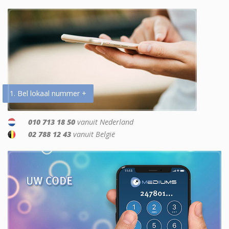
1. Bel lokaal nummer +
010 713 18 50
vanuit Nederland
02 788 12 43
vanuit België