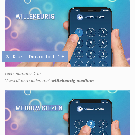
2a. Keuze - Druk op toets 1 +
Toets nummer 1 in.
U wordt verbonden met
willekeurig medium