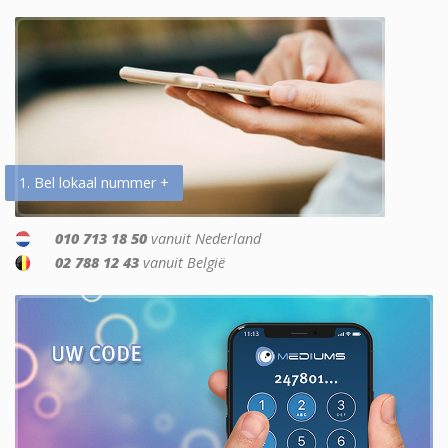
1. Bel lokaal nummer +
010 713 18 50
vanuit Nederland
02 788 12 43
vanuit België