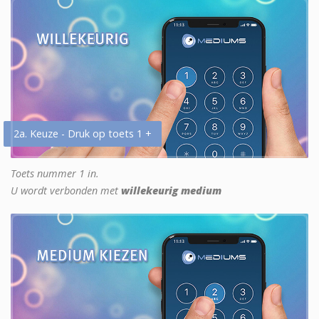
2a. Keuze - Druk op toets 1 +
Toets nummer 1 in.
U wordt verbonden met
willekeurig medium