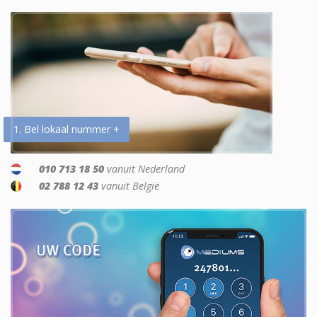
1. Bel lokaal nummer +
010 713 18 50
vanuit Nederland
02 788 12 43
vanuit België