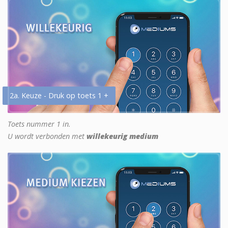
2a. Keuze - Druk op toets 1 +
Toets nummer 1 in.
U wordt verbonden met
willekeurig medium